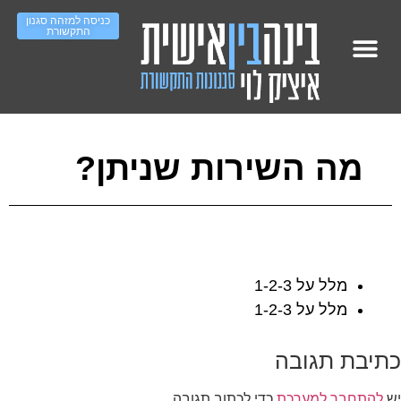
כניסה למזהה סגנון
התקשורת
מופעי אימון – עמוד ראשי
סדר ארגוני – ראשי
Work On IT גיוס והשמה
העשרה סגנונות תקשורת
מה השירות שניתן?
מלל על 1-2-3
מלל על 1-2-3
כתיבת תגובה
יש
להתחבר למערכת
כדי לכתוב תגובה.