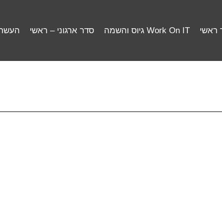
 ראשי
Work On IT גיוס והשמה
סדר ארגוני – ראשי
העשרה