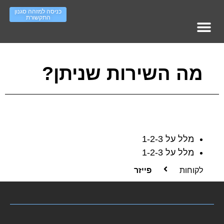
כניסה למזהה סגנון
התקשורת
מופעי אימון – עמוד ראשי
סדר ארגוני – ראשי
Work On IT גיוס והשמה
העשרה סגנונות תקשורת
מה השירות שניתן?
מלל על 1-2-3
מלל על 1-2-3
לקוחות
פייזר