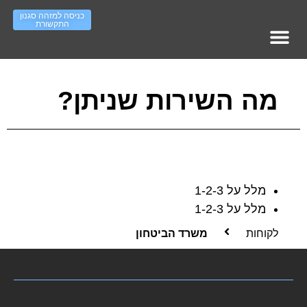
כניסה למזהה סגנון
התקשורת
מופעי אימון – עמוד ראשי
סדר ארגוני – ראשי
Work On IT גיוס והשמה
העשרה סגנונות תקשורת
מה השירות שניתן?
מלל על 1-2-3
מלל על 1-2-3
לקוחות
משרד הביטחון