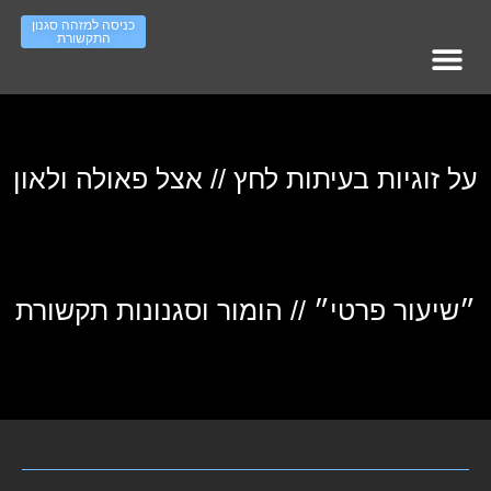
כניסה למזהה סגנון
התקשורת
מופעי אימון – עמוד ראשי
סדר ארגוני – ראשי
Work On IT גיוס והשמה
העשרה סגנונות תקשורת
על זוגיות בעיתות לחץ // אצל פאולה ולאון
״שיעור פרטי״ // הומור וסגנונות תקשורת