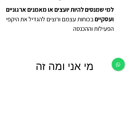
למי שמנסים להיות יועצים או מאמנים ארגוניים
ועסקיים
בכוחות עצמם ורוצים להגדיל את היקפי
הפעילות וההכנסה
מי אני ומה זה
NextStage?
נעים מאוד קוראים לי איציק לוי. אני מאמן ויועץ
בארגונים וחברות עסקיות – כמומחה לתקשורת
בינאישית וסגנונות תקשורת, וכמוביל תהליכי סדר
ארגוני.