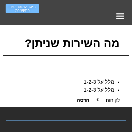
כניסה למזהה סגנון
התקשורת
מופעי אימון – עמוד ראשי
סדר ארגוני – ראשי
Work On IT גיוס והשמה
העשרה סגנונות תקשורת
מה השירות שניתן?
מלל על 1-2-3
מלל על 1-2-3
לקוחות
הדסה