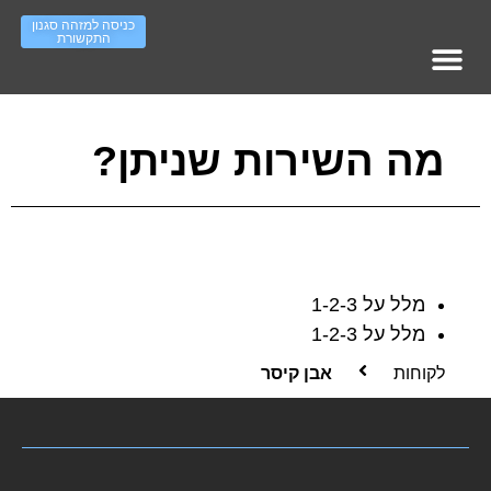
כניסה למזהה סגנון
התקשורת
מופעי אימון – עמוד ראשי
סדר ארגוני – ראשי
Work On IT גיוס והשמה
העשרה סגנונות תקשורת
מה השירות שניתן?
מלל על 1-2-3
מלל על 1-2-3
לקוחות
אבן קיסר